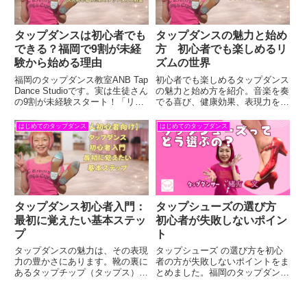
タップダンスは初心者でも
タップダンスの魅力と始め
できる？福岡で9割が未経
方 初心者でも楽しめるリ
験から始める理由
ズムの世界
福岡のタップダンス教室ANB Tap
初心者でも楽しめるタップダンス
Dance Studioです。実は生徒さん
の魅力と始め方を紹介。音楽を奏
の9割が未経験スタート！「リズ
でる喜び、健康効果、表現力を体
ム感がない」「年齢が心配」とい
験できる第１歩へ。
う不安に、講師歴30年の緒方(お
はじめてのタップダンス
はじめてのタップダンス
がた)が丁寧にお答えします。足
腰に優しい桜の床で、大人になっ
てからの新しい趣味を始めません
か？薬院駅からすぐ。体験レッス
ン受付中。
タップダンス初心者入門：
タップシューズの選び方
最初に覚えたい基本ステッ
初心者が失敗しないポイン
プ
ト
タップダンスの魅力は、その表現
タップシューズ の選び方を初心
力の豊かさにあります。靴の裏に
者の方が失敗しないポイントをま
あるタップチップ（タップス）を
とめました。福岡のタップダンス
鳴らすことで生まれるリズムとメ
スタジオANBの代表緒方がタッ
ロディーは、まるで楽器を演奏し
プシューズ の種類や選び方をレ
ているかのよう。しかも、同じス
クチャーします。