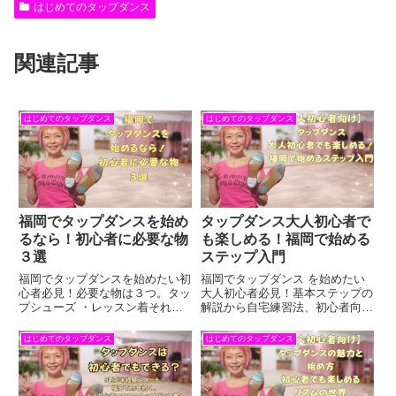
はじめてのタップダンス
関連記事
はじめてのタップダンス
はじめてのタップダンス
福岡でタップダンスを始め
タップダンス大人初心者で
るなら！初心者に必要な物
も楽しめる！福岡で始める
３選
ステップ入門
福岡でタップダンスを始めたい初
福岡でタップダンス を始めたい
心者必見！必要な物は３つ。タッ
大人初心者必見！基本ステップの
プシューズ ・レッスン着それ
解説から自宅練習法、初心者向け
と・・・ANB Tap Dance Studio
レッスン情報
で体験レッスン受付中♩
はじめてのタップダンス
はじめてのタップダンス