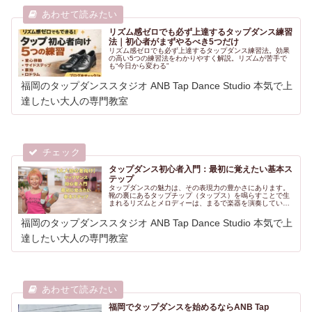
リズム感ゼロでも必ず上達するタップダンス練習
法｜初心者がまずやるべき5つだけ
リズム感ゼロでも必ず上達するタップダンス練習法。効果
の高い5つの練習法をわかりやすく解説。リズムが苦手で
も“今日から変わる”
福岡のタップダンススタジオ ANB Tap Dance Studio 本気で上
達したい大人の専門教室
タップダンス初心者入門：最初に覚えたい基本ス
テップ
タップダンスの魅力は、その表現力の豊かさにあります。
靴の裏にあるタップチップ（タップス）を鳴らすことで生
まれるリズムとメロディーは、まるで楽器を演奏している
かのよう。しかも、同じステップでも踊り方一つで全く違
う印象を与えることができます。
福岡のタップダンススタジオ ANB Tap Dance Studio 本気で上
達したい大人の専門教室
福岡でタップダンスを始めるならANB Tap