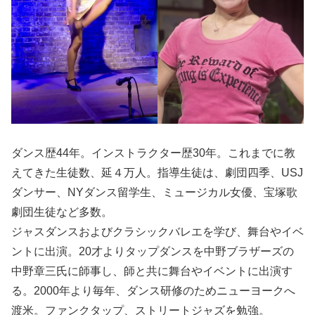
ダンス歴44年。インストラクター歴30年。これまでに教
えてきた生徒数、延４万人。指導生徒は、劇団四季、USJ
ダンサー、NYダンス留学生、ミュージカル女優、宝塚歌
劇団生徒など多数。
ジャスダンスおよびクラシックバレエを学び、舞台やイベ
ントに出演。20才よりタップダンスを中野ブラザーズの
中野章三氏に師事し、師と共に舞台やイベントに出演す
る。2000年より毎年、ダンス研修のためニューヨークへ
渡米。ファンクタップ、ストリートジャズを勉強。