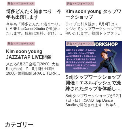
はTapダンススタジオFumiでイン
開催される、私たちANB主催の
舞台・パフォーマンス
舞台・パフォーマンス
ストラクターを務め、全国各地の
ステージイベント「ダンスで
ステー...
博多どんたく港まつり 今
Kim soon young タップワ
GO！」に、なんと！舞台・ミュ
ージカル界で大活...
年も出演します
ークショップ
今年も「博多どんたく港まつり」
ライブに引き続き、8月4日はス
にANBTapDanceStudioで出演い
タジオでタップワークショップ開
たします。観覧は無料。ぜひ、見
催いたします。韓国トップタップ
にきてくださいね。今年のメンバ
ダンサーに直接指導してもらえる
ーはインストラクター緒方文・ひ
滅多にないチャンスです。ぜひ、
舞台・パフォーマンス
舞台・パフォーマンス
より。そして舞う烈メンバーの
パワフルなタップにリズムを一緒
Kim soon young
seturi・ゆずぴ・RYOの5人で
に体感しましょう！
す。お楽しみ...
JAZZ&TAP LIVE開催
来たる8月2日金曜日20:00~大名
KingFishにて、8月3日土曜日
19:00~警固四角SPACE TERRA
Seijiタップワークショップ
にて韓国からKim soon young氏
お招きして、ジャズライブ開催し
開催！エネルギッシュで洗
ます。韓国からジャズの生バンド
練されたタップを体感しよ
も同行しての生演奏タップ...
う｜ANB Tap Dance
Seijiタップワークショップが12月
Studio
7日（日）にANB Tap Dance
Studioで開催されます！昨年5月
に大好評だったSeijiさんのワーク
ショップが、待望の再開催です。
今回も、エネルギッシュで洗練さ
れたタップを間近で体感できる
カテゴリー
貴...