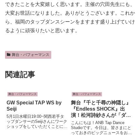
できたことを大変嬉しく思います。主催の穴田先生にも、
大変お世話になりました。ありがとうございます。これか
ら、福岡のタップダンスシーンをますます盛り上げていけ
るように頑張りたいと思います。
舞台・パフォーマンス
関連記事
舞台・パフォーマンス
舞台・パフォーマンス
GW Special TAP WS by
舞台『千と千尋の神隠し』
Seiji
『Endless SHOCK』出
演！松河詩紗さんが「ダン
5月1日水曜日19:00~関西若手タ
スでGO！」に登場！
ップダンサーのSeijiさんにワーク
こんにちは！ANB Tap Dance
ショップをしていただくことにな
Studioです。今日は、皆さまにと
りました。Seijiさんは、３歳の頃
っておきのビッグニュースをお届
よりタップダンスを始めて、現在
けします！今年6月15日（日）に